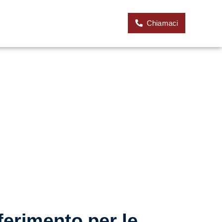
Chiamaci
rivati e imprese nella gestione fiscale,
eriamo con competenza, chiarezza e
pporto professionale fondato sull’ascolto e
ferimento per le