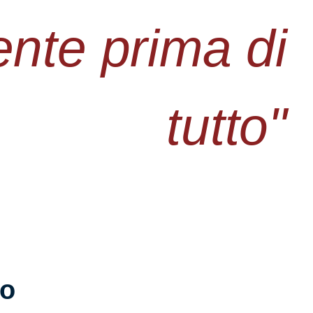
iente prima di
tutto"
io