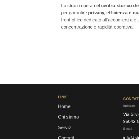
Lo studio opera nel
centro storico del
per garantire
privacy, efficienza e qu
front office dedicato all’accoglienza e 
concentrazione e rapidità operativa.
LINK
CONTAT
Home
Indirizzo
Via Silv
Chi siamo
95042 
Servizi
E-mail
info@st
Contatti