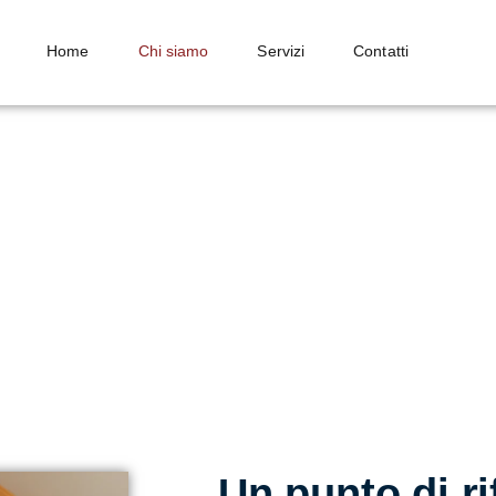
Home
Chi siamo
Servizi
Contatti
Da oltre 35 anni affianchiamo p
societaria e contrattuale. Op
responsabilità, offrendo un su
su soluzioni concrete.
Un punto di ri