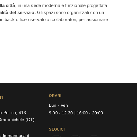
la città
, in una sede moderna e funzionale progettata
alità del servizio
. Gli spazi sono organizzati con un
un back office riservato ai collaboratori, per assicurare
ORARI
TI
Lun - Ven
io Pellico, 413
9:00 - 12.30 | 16:00 - 20:00
Grammichele (CT)
SEGUICI
udiomanduca.it